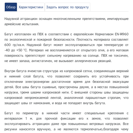
Обзор
Характеристики
Задать вопрос по продукту
Надувной аттракцион оснащен многочисленными препятствиями, имитирующие
армейские испытания.
Батут изготовлен из ПВХ в соответствии с европейским Нормативом ЕN-14960
по экологической и пожарной безопасности. Плотность материала составляет
600 гр/кв.м. Надувной батут может эксплуатироваться при температуре от
-40 до +50 °С. Материал не воспламеняется от открытого огня, а его матовая
поверхность препятствует сильному нагреванию на солнце. ПВХ не токсичен,
не имеет запаха, антистатичен, не вызывает аллергических реакций.
Внутри батута ячеистая структура из капроновой сетки, соединяющая верхний
и нижний слой батута, что позволяет сохранить его устойчивость при
отключении электроэнергии достаточное время для безопасной эвакуации
детей. Все швы батута сшивные, прострочены двумя, а в местах повышенной
нагрузки, тремя швами капроновой нити. С внешней стороны швы защищены
капроновой непромокаемой лентой, аналогичной парашютным стропам, что
защищает швы от намокания, и вода не попадает внутрь батута.
Батут по периметру в нижней части имеет специальные крепления с
интервалом 1 м. для прочной фиксации его к земле, что позволяет
эксплуатировать аттракцион даже при повышенных ветровых нагрузках. Все
рисунки наносятся вручную, а не являются термопечатью,благодаря чему