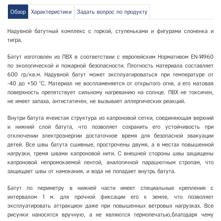
Обзор
Характеристики
Задать вопрос по продукту
Надувной батутный комплекс с горкой, ступеньками и фигурами слоненка и
тигра.
Батут изготовлен из ПВХ в соответствии с европейским Нормативом ЕN-14960
по экологической и пожарной безопасности. Плотность материала составляет
600 гр/кв.м. Надувной батут может эксплуатироваться при температуре от
-40 до +50 °С. Материал не воспламеняется от открытого огня, а его матовая
поверхность препятствует сильному нагреванию на солнце. ПВХ не токсичен,
не имеет запаха, антистатичен, не вызывает аллергических реакций.
Внутри батута ячеистая структура из капроновой сетки, соединяющая верхний
и нижний слой батута, что позволяет сохранить его устойчивость при
отключении электроэнергии достаточное время для безопасной эвакуации
детей. Все швы батута сшивные, прострочены двумя, а в местах повышенной
нагрузки, тремя швами капроновой нити. С внешней стороны швы защищены
капроновой непромокаемой лентой, аналогичной парашютным стропам, что
защищает швы от намокания, и вода не попадает внутрь батута.
Батут по периметру в нижней части имеет специальные крепления с
интервалом 1 м. для прочной фиксации его к земле, что позволяет
эксплуатировать аттракцион даже при повышенных ветровых нагрузках. Все
рисунки наносятся вручную, а не являются термопечатью,благодаря чему