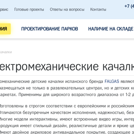
+7 (
рвис
Готовые проекты
Ответы на вопросы
Контакты
НИЯ
ПРОЕКТИРОВАНИЕ ПАРКОВ
НАЛИЧИЕ НА СКЛАДЕ
качалки
ектромеханические качал
омеханические детские качалки испанского бренда
FALGAS
являют
размещаться не только в развлекательных центрах, но и детских ко
аркетах. Применимы для широкого возрастного диапазона от 1-2 до
Изготовлены в строгом соответствии с европейскими и российским
Отличаются безупречным качеством исполнения, надежностью, без
Многие модели интерактивны, имеют встроенные видео игры, инте
продукция имеет стильный дизайн, реалистичные детали и яркие цв
Имеют двойное акриловое антивандальное покрытие, создающее з