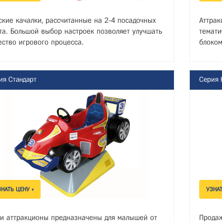
ские качалки, рассчитанные на 2-4 посадочных
Аттрак
та. Большой выбор настроек позволяет улучшать
темати
ество игрового процесса.
блоком
ия Стандарт
Серия 
ЗНАТЬ ЦЕНУ »
УЗНАТ
и аттракционы предназначены для малышей от
Продаж