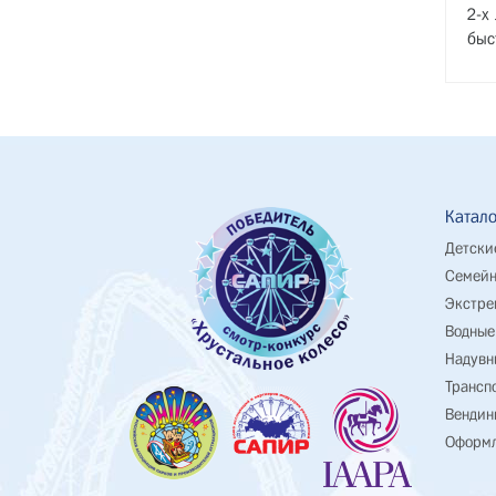
2-х
быс
Катало
Детски
Семейн
Экстре
Водные
Надувн
Трансп
Вендин
Оформл