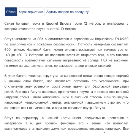
Обзор
Характеристики
Задать вопрос по продукту
Самая большая горка в Европе! Высота горки 12 метров, а платформа, с
которой начинается спуск высотой 10 метров!
Батут изготовлен из ПВХ в соответствии с европейским Нормативом ЕN-14960
по экологической и пожарной безопасности. Плотность материала составляет
600 гр/кв.м. Надувной батут может эксплуатироваться при температуре от
-40 до +50 °С. Материал не воспламеняется от открытого огня, а его матовая
поверхность препятствует сильному нагреванию на солнце. ПВХ не токсичен,
не имеет запаха, антистатичен, не вызывает аллергических реакций.
Внутри батута ячеистая структура из капроновой сетки, соединяющая верхний
и нижний слой батута, что позволяет сохранить его устойчивость при
отключении электроэнергии достаточное время для безопасной эвакуации
детей. Все швы батута сшивные, прострочены двумя, а в местах повышенной
нагрузки, тремя швами капроновой нити. С внешней стороны швы защищены
капроновой непромокаемой лентой, аналогичной парашютным стропам, что
защищает швы от намокания, и вода не попадает внутрь батута.
Батут по периметру в нижней части имеет специальные крепления с
интервалом 1 м. для прочной фиксации его к земле, что позволяет
эксплуатировать аттракцион даже при повышенных ветровых нагрузках. Все