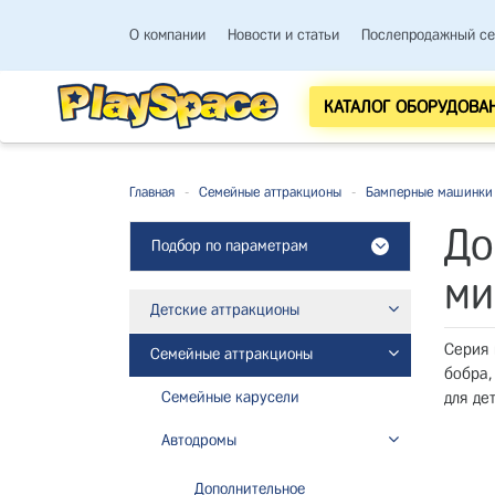
О компании
Новости и статьи
Послепродажный се
КАТАЛОГ ОБОРУДОВА
Главная
-
Семейные аттракционы
-
Бамперные машинки 
До
Подбор по параметрам
ми
Детские аттракционы
Серия 
Семейные аттракционы
бобра,
Семейные карусели
для де
Автодромы
Дополнительное