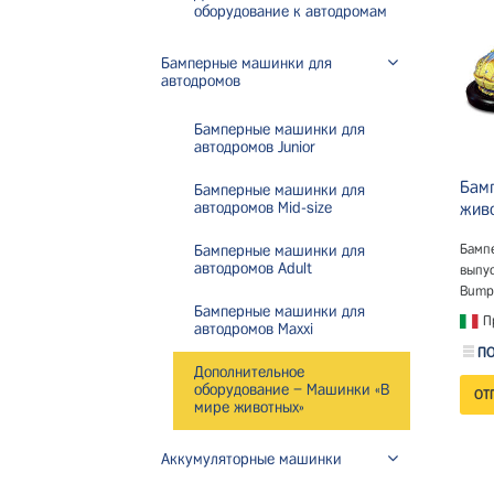
оборудование к автодромам
Бамперные машинки для
автодромов
Бамперные машинки для
автодромов Junior
Бам
Бамперные машинки для
автодромов Mid-size
жив
Бамп
Бамперные машинки для
автодромов Adult
выпус
Bumpe
Бамперные машинки для
Пр
автодромов Maxxi
ПО
Дополнительное
оборудование – Машинки «В
мире животных»
Аккумуляторные машинки