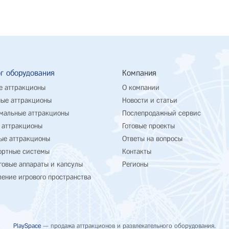
г оборудования
Компания
е аттракционы
О компании
ые аттракционы
Новости и статьи
мальные аттракционы
Послепродажный сервис
 аттракционы
Готовые проекты
ые аттракционы
Ответы на вопросы
ортные системы
Контакты
говые аппараты и капсулы
Регионы
ение игрового пространства
PlaySpace
— продажа аттракционов и развлекательного оборудования.