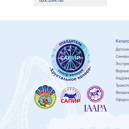
пространства
Катало
Детски
Семейн
Экстре
Водные
Надувн
Трансп
Вендин
Оформл