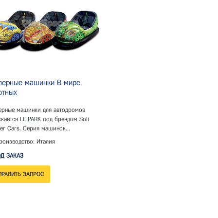
перные машинки В мире
отных
ерные машинки для автодромов
кается I.E.PARK под брендом Soli
r Cars. Серия машинок...
оизводство: Италия
Д ЗАКАЗ