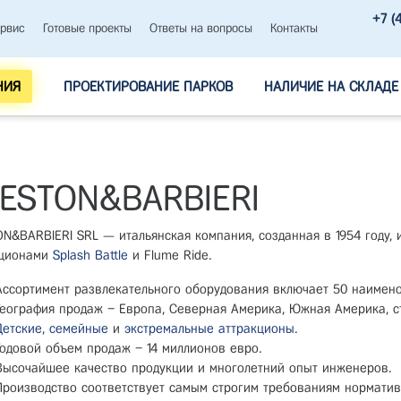
+7 (
рвис
Готовые проекты
Ответы на вопросы
Контакты
НИЯ
ПРОЕКТИРОВАНИЕ ПАРКОВ
НАЛИЧИЕ НА СКЛАДЕ
ESTON&BARBIERI
N&BARBIERI SRL — итальянская компания, созданная в 1954 году,
кционами
Splash Battle
и Flume Ride.
Ассортимент развлекательного оборудования включает 50 наимен
География продаж – Европа, Северная Америка, Южная Америка, с
Детские
,
семейные
и
экстремальные аттракционы
.
Годовой объем продаж – 14 миллионов евро.
Высочайшее качество продукции и многолетний опыт инженеров.
Производство соответствует самым строгим требованиям норматив