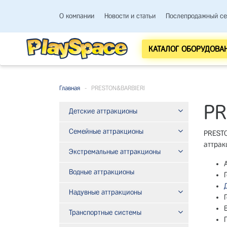
О компании
Новости и статьи
Послепродажный се
КАТАЛОГ ОБОРУДОВА
Главная
-
PRESTON&BARBIERI
PR
Детские аттракционы
Семейные аттракционы
PRESTO
аттра
Экстремальные аттракционы
Водные аттракционы
Надувные аттракционы
Транспортные системы