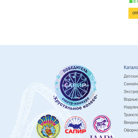
В 
Катало
Детски
Семейн
Экстре
Водные
Надувн
Трансп
Вендин
Оформл