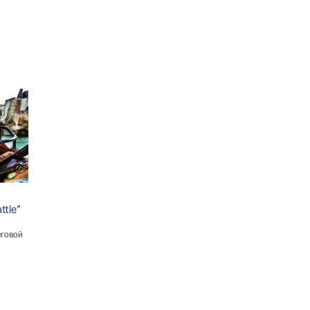
ttle"
еговой