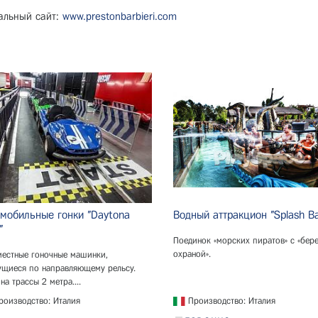
альный сайт:
www.prestonbarbieri.com
мобильные гонки "Daytona
Водный аттракцион "Splash Ba
"
Поединок «морских пиратов» с «бер
охраной».
местные гоночные машинки,
ущиеся по направляющему рельсу.
а трассы 2 метра....
оизводство: Италия
Производство: Италия