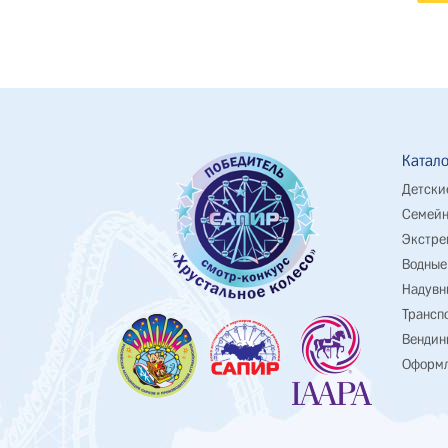
Катало
Детски
Семейн
Экстре
Водные
Надувн
Трансп
Вендин
Оформл