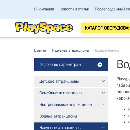
О компании
Новости и статьи
Послепродажный се
КАТАЛОГ ОБОРУДОВА
Главная
-
Надувные аттракционы
-
Водные батуты
Во
Подбор по параметрам
Playsp
Детские аттракционы
габари
европе
Семейные аттракционы
характ
Экстремальные аттракционы
Водные аттракционы
Надувные аттракционы