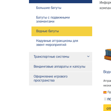
Информ
Большие батуты
компан
Батуты с подвижными
элементами
Водные батуты
Надувные аттракционы для
эвент-мероприятий
Транспортные системы
Вендинговые аппараты и капсулы
Водн
Оформление игрового
пространства
Аттра
низки
Пр
ПО