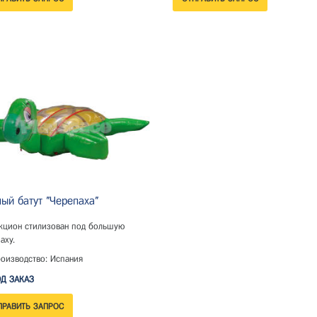
ый батут "Черепаха"
акцион стилизован под большую
аху.
оизводство: Испания
Д ЗАКАЗ