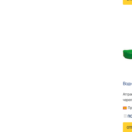
Водн
Аттр
череп
Пр
ПО