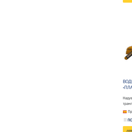
ВОД
«ПЛ
Наду
трам
Пр
ПО