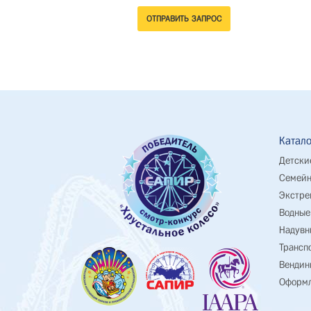
Катало
Детски
Семейн
Экстре
Водные
Надувн
Трансп
Вендин
Оформл