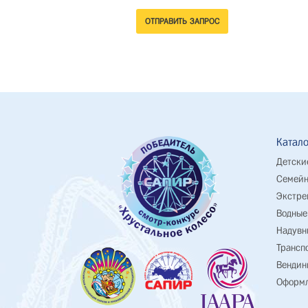
Катало
Детски
Семейн
Экстре
Водные
Надувн
Трансп
Вендин
Оформл