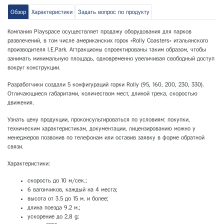
Обзор
Характеристики
Задать вопрос по продукту
Компания Playspace осуществляет продажу оборудования для парков
развлечений, в том числе американских горок «Rolly Coasters» итальянского
производителя I.E.Park. Аттракционы спроектированы таким образом, чтобы
занимать минимальную площадь, одновременно увеличивая свободный доступ
вокруг конструкции.
Разработчики создали 5 конфигураций горки Rolly (95, 160, 200, 230, 330).
Отличающиеся габаритами, количеством мест, длиной трека, скоростью
движения.
Узнать цену продукции, проконсультироваться по условиям: покупки,
техническим характеристикам, документации, лицензированию можно у
менеджеров позвонив по телефонам или оставив заявку в форме обратной
связи.
Характеристики:
скорость до 10 м/сек.;
6 вагончиков, каждый на 4 места;
высота от 3.5 до 15 м. и более;
длина поезда 9.2 м.;
ускорение до 2,8 g;