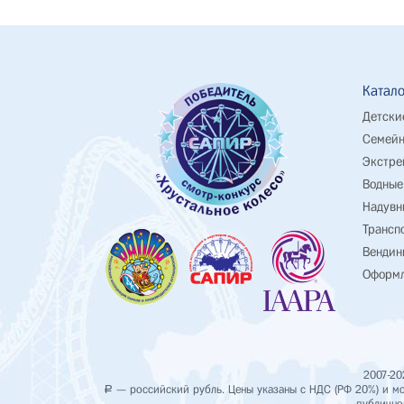
Катало
Детски
Семейн
Экстре
Водные
Надувн
Трансп
Вендин
Оформл
2007-20
— российский рубль. Цены указаны с НДС (РФ 20%) и мог
Р
публично