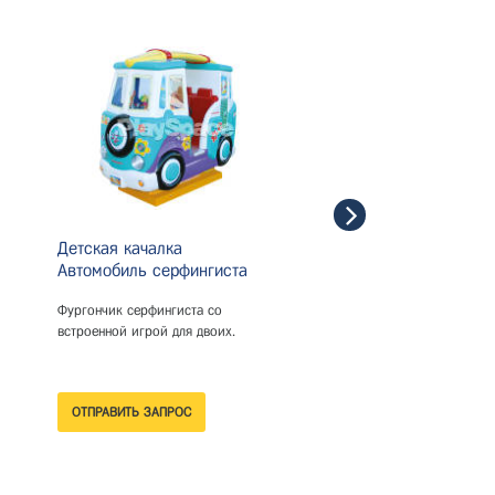
Детская качалка
Детская качалка
Автомобиль серфингиста
Автомобиль Сафари
Фургончик серфингиста со
Красочный автомобиль со
встроенной игрой для двоих.
встроенной игрой