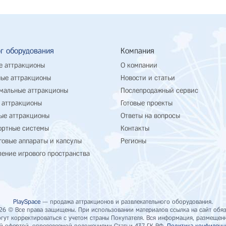
г оборудования
Компания
е аттракционы
О компании
ые аттракционы
Новости и статьи
мальные аттракционы
Послепродажный сервис
 аттракционы
Готовые проекты
ые аттракционы
Ответы на вопросы
ортные системы
Контакты
говые аппараты и капсулы
Регионы
ение игрового пространства
PlaySpace
— продажа аттракционов и развлекательного оборудования.
26 © Все права защищены. При использовании материалов ссылка на сайт обяз
ут корректироваться с учетом страны Покупателя. Вся информация, размещенна
й офертой, определяемой положениями Статьи 437 ГК РФ.
Политика конфиденц