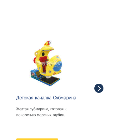
Детская качалка Субмарина
Детская качалка Нор
Галактика
Желтая субмарина, готовая к
покорению морских глубин.
Космические приключени
новинкой от FALGAS!