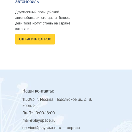
автомобиль
Скоростная лодка с приб
доской, игрушечным спид
Двухместный полицейский
GPS-навигатором и
автомобиль синего цвета. Теперь
интерактивными...
дети тоже могут стоять на страже
закона и...
Наши контакты:
115093, г. Москва, Подольское ш., д. 8,
корп. 5
Пн-Пт 10:00-18:00
mail@playspace.ru
service@playspace.ru
— сервис