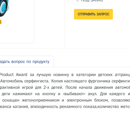
ПОД ЗАКАЗ
адать вопрос по продукту
Product Award за лучшую новинку в категории детских аттрак
н Автомобиль серфингиста. Копия настоящего фургончика серфинги
рактивной игрой для 2-х детей. После начала движения автомо
 дети нажимают на кнопку и «выбивают» акул. Для каждого и
н оснащен жетоноприемником и электронным блоком, позволя
еанса катания, эпизодичность рекламного показа,количество жето