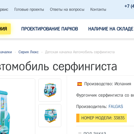
+7 (
рвис
Готовые проекты
Ответы на вопросы
Контакты
НИЯ
ПРОЕКТИРОВАНИЕ ПАРКОВ
НАЛИЧИЕ НА СКЛАДЕ
качалки
-
Серия Люкс
-
Детская качалка Автомобиль серфингиста
втомобиль серфингиста
Производство: Испания
Фургончик серфингиста со в
Производитель:
FALGAS
НОМЕР МОДЕЛИ: 33835