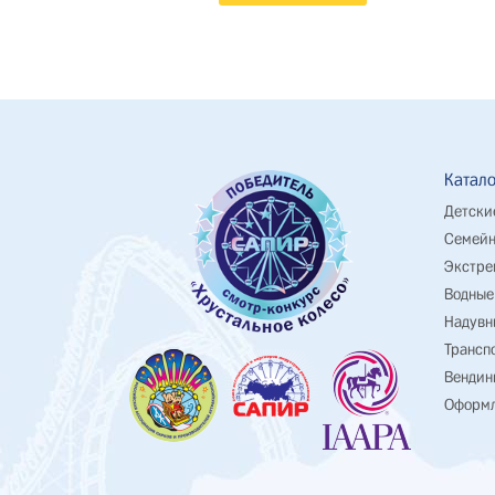
Катало
Детски
Семейн
Экстре
Водные
Надувн
Трансп
Вендин
Оформл