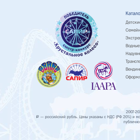
Катало
Детски
Семейн
Экстре
Водные
Надувн
Трансп
Вендин
Оформл
2007-20
— российский рубль. Цены указаны с НДС (РФ 20%) и мог
Р
публично