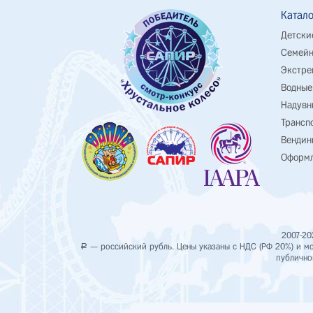
Катало
Детски
Семейн
Экстре
Водные
Надувн
Трансп
Вендин
Оформл
2007-20
— российский рубль. Цены указаны с НДС (РФ 20%) и мог
Р
публично