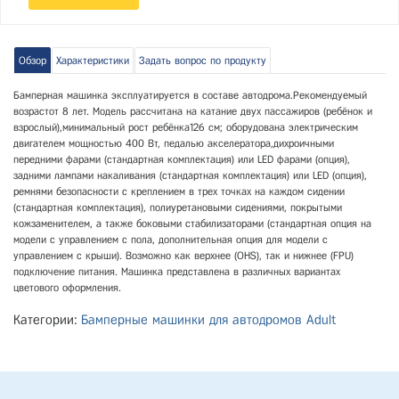
Обзор
Характеристики
Задать вопрос по продукту
Бамперная машинка эксплуатируется в составе автодрома.Рекомендуемый
возрастот 8 лет. Модель рассчитана на катание двух пассажиров (ребёнок и
взрослый),минимальный рост ребёнка126 см; оборудована электрическим
двигателем мощностью 400 Вт, педалью акселератора,дихроичными
передними фарами (стандартная комплектация) или LED фарами (опция),
задними лампами накаливания (стандартная комплектация) или LED (опция),
ремнями безопасности с креплением в трех точках на каждом сидении
(стандартная комплектация), полиуретановыми сидениями, покрытыми
кожзаменителем, а также боковыми стабилизаторами (стандартная опция на
модели с управлением с пола, дополнительная опция для модели с
управлением с крыши). Возможно как верхнее (OHS), так и нижнее (FPU)
подключение питания.
Машинка представлена в различных вариантах
цветового оформления.
Категории:
Бамперные машинки для автодромов Adult