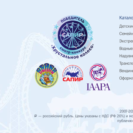
Катало
Детски
Семейн
Экстре
Водные
Надувн
Трансп
Вендин
Оформл
2007-20
— российский рубль. Цены указаны с НДС (РФ 20%) и мог
Р
публично