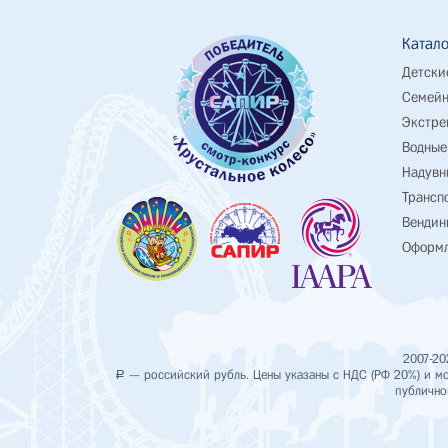
Катало
Детски
Семейн
Экстре
Водные
Надувн
Трансп
Вендин
Оформл
2007-20
— российский рубль. Цены указаны с НДС (РФ 20%) и мог
Р
публично