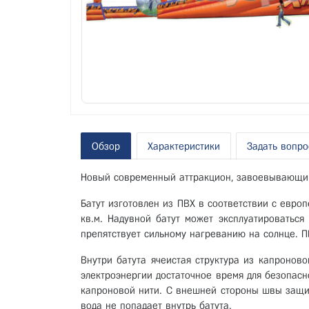
Обзор
Характеристики
Задать вопро
Новый современный аттракцион, завоевывающий 
Батут изготовлен из ПВХ в соответствии с евро
кв.м. Надувной батут может эксплуатироваться
препятствует сильному нагреванию на солнце. ПВ
Внутри батута ячеистая структура из капроново
электроэнергии достаточное время для безопасн
капроновой нити. С внешней стороны швы защи
вода не попадает внутрь батута.