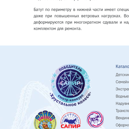
Батут по периметру в нижней части имеет специ
даже при повышенных ветровых нагрузках. Все
деформируются при многократном сдували и над
комплектом для ремонта.
Катало
Детски
Семейн
Экстре
Водные
Надувн
Трансп
Вендин
Оформл