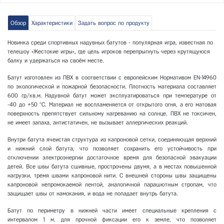
Обзор
Характеристики
Задать вопрос по продукту
Новинка среди спортивных надувных батутов - популярная игра, известная по
телешоу «Жестокие игры», где цель игроков перепрыгнуть через крутящуюся
балку и удержаться на своём месте.
Батут изготовлен из ПВХ в соответствии с европейским Нормативом ЕN-14960
по экологической и пожарной безопасности. Плотность материала составляет
600 гр/кв.м. Надувной батут может эксплуатироваться при температуре от
-40 до +50 °С. Материал не воспламеняется от открытого огня, а его матовая
поверхность препятствует сильному нагреванию на солнце. ПВХ не токсичен,
не имеет запаха, антистатичен, не вызывает аллергических реакций.
Внутри батута ячеистая структура из капроновой сетки, соединяющая верхний
и нижний слой батута, что позволяет сохранить его устойчивость при
отключении электроэнергии достаточное время для безопасной эвакуации
детей. Все швы батута сшивные, прострочены двумя, а в местах повышенной
нагрузки, тремя швами капроновой нити. С внешней стороны швы защищены
капроновой непромокаемой лентой, аналогичной парашютным стропам, что
защищает швы от намокания, и вода не попадает внутрь батута.
Батут по периметру в нижней части имеет специальные крепления с
интервалом 1 м. для прочной фиксации его к земле, что позволяет