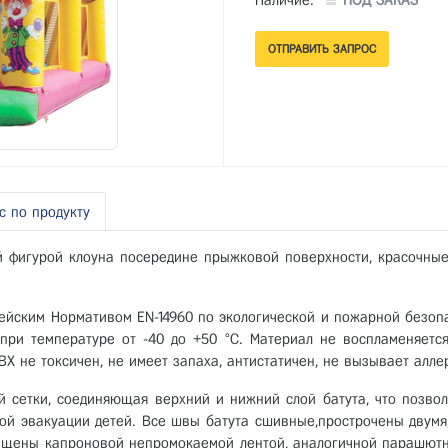
Наличие:
ПОД ЗАКАЗ
с по продукту
 фигурой клоуна посередине прыжковой поверхности, красочные
пейским Нормативом ЕN-14960 по экологической и пожарной безопа
 при температуре от -40 до +50 °С. Материал не воспламеняется
Х не токсичен, не имеет запаха, антистатичен, не вызывает алле
й сетки, соединяющая верхний и нижний слой батута, что позво
ной эвакуации детей. Все швы батута сшивные,прострочены двумя
щены капроновой непромокаемой лентой, аналогичной парашютн