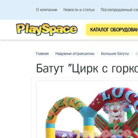
О компании
Новости и статьи
Послепродажный се
КАТАЛОГ ОБОРУДОВА
Главная
-
Надувные аттракционы
-
Большие батуты
-
Б
Батут "Цирк с горк