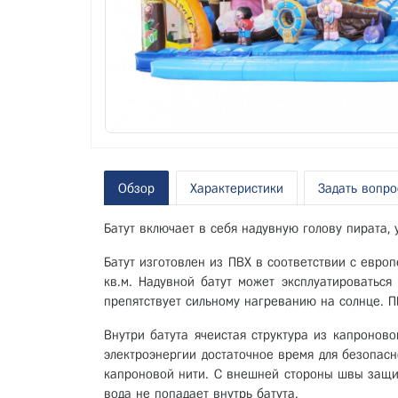
Обзор
Характеристики
Задать вопро
Батут включает в себя надувную голову пирата,
Батут изготовлен из ПВХ в соответствии с евро
кв.м. Надувной батут может эксплуатироваться
препятствует сильному нагреванию на солнце. ПВ
Внутри батута ячеистая структура из капроново
электроэнергии достаточное время для безопас
капроновой нити. С внешней стороны швы защи
вода не попадает внутрь батута.