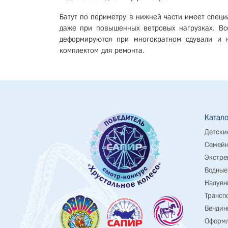
Батут по периметру в нижней части имеет специ
даже при повышенных ветровых нагрузках. Все
деформируются при многократном сдували и н
комплектом для ремонта.
Катало
Детски
Семейн
Экстре
Водные
Надувн
Трансп
Вендин
Оформл