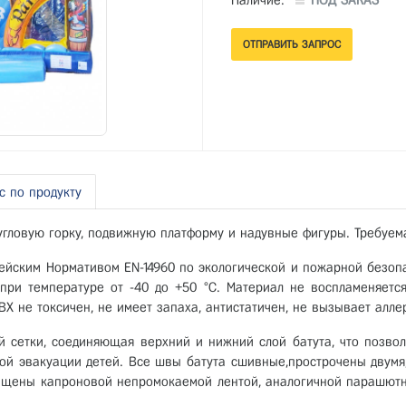
Наличие:
ПОД ЗАКАЗ
с по продукту
 угловую горку, подвижную платформу и надувные фигуры. Требуема
пейским Нормативом ЕN-14960 по экологической и пожарной безопа
 при температуре от -40 до +50 °С. Материал не воспламеняется
Х не токсичен, не имеет запаха, антистатичен, не вызывает алле
й сетки, соединяющая верхний и нижний слой батута, что позво
ной эвакуации детей. Все швы батута сшивные,прострочены двумя
щены капроновой непромокаемой лентой, аналогичной парашютн