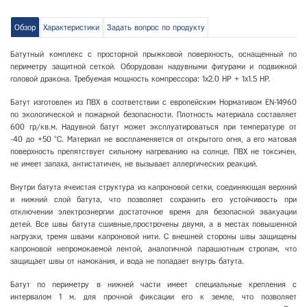
Обзор
Характеристики
Задать вопрос по продукту
Батутный комплекс с просторной прыжковой поверхность, оснащенный по
периметру защитной сеткой. Оборудован надувными фигурами и подвижной
головой дракона. Требуемая мощность компрессора: 1x2.0 HP + 1x1.5 HP.
Батут изготовлен из ПВХ в соответствии с европейским Нормативом ЕN-14960
по экологической и пожарной безопасности. Плотность материала составляет
600 гр/кв.м. Надувной батут может эксплуатироваться при температуре от
-40 до +50 °С. Материал не воспламеняется от открытого огня, а его матовая
поверхность препятствует сильному нагреванию на солнце. ПВХ не токсичен,
не имеет запаха, антистатичен, не вызывает аллергических реакций.
Внутри батута ячеистая структура из капроновой сетки, соединяющая верхний
и нижний слой батута, что позволяет сохранить его устойчивость при
отключении электроэнергии достаточное время для безопасной эвакуации
детей. Все швы батута сшивные,прострочены двумя, а в местах повышенной
нагрузки, тремя швами капроновой нити. С внешней стороны швы защищены
капроновой непромокаемой лентой, аналогичной парашютным стропам, что
защищает швы от намокания, и вода не попадает внутрь батута.
Батут по периметру в нижней части имеет специальные крепления с
интервалом 1 м. для прочной фиксации его к земле, что позволяет