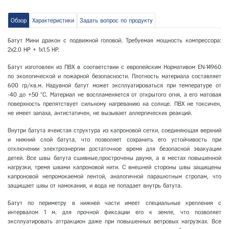
Обзор
Характеристики
Задать вопрос по продукту
Батут Мини дракон с подвижной головой. Требуемая мощность компрессора:
2x2.0 HP + 1x1.5 HP.
Батут изготовлен из ПВХ в соответствии с европейским Нормативом ЕN-14960
по экологической и пожарной безопасности. Плотность материала составляет
600 гр/кв.м. Надувной батут может эксплуатироваться при температуре от
-40 до +50 °С. Материал не воспламеняется от открытого огня, а его матовая
поверхность препятствует сильному нагреванию на солнце. ПВХ не токсичен,
не имеет запаха, антистатичен, не вызывает аллергических реакций.
Внутри батута ячеистая структура из капроновой сетки, соединяющая верхний
и нижний слой батута, что позволяет сохранить его устойчивость при
отключении электроэнергии достаточное время для безопасной эвакуации
детей. Все швы батута сшивные,прострочены двумя, а в местах повышенной
нагрузки, тремя швами капроновой нити. С внешней стороны швы защищены
капроновой непромокаемой лентой, аналогичной парашютным стропам, что
защищает швы от намокания, и вода не попадает внутрь батута.
Батут по периметру в нижней части имеет специальные крепления с
интервалом 1 м. для прочной фиксации его к земле, что позволяет
эксплуатировать аттракцион даже при повышенных ветровых нагрузках. Все