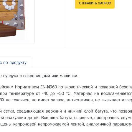
с по продукту
ке сундука с сокровищами или машинки.
пейским Нормативом ЕN-14960 по экологической и пожарной безопа
 при температуре от -40 до +50 °С. Материал не воспламеняется
Х не токсичен, не имеет запаха, антистатичен, не вызывает алле
й сетки, соединяющая верхний и нижний слой батута, что позво
ой эвакуации детей. Все швы батута сшивные, прострочены двум
щены капроновой непромокаемой лентой, аналогичной парашютн