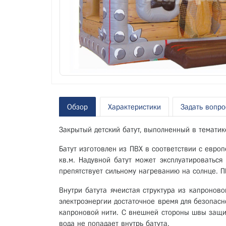
Обзор
Характеристики
Задать вопро
Закрытый детский батут, выполненный в темати
Батут изготовлен из ПВХ в соответствии с евро
кв.м. Надувной батут может эксплуатироваться
препятствует сильному нагреванию на солнце. ПВ
Внутри батута ячеистая структура из капроново
электроэнергии достаточное время для безопасн
капроновой нити. С внешней стороны швы защи
вода не попадает внутрь батута.