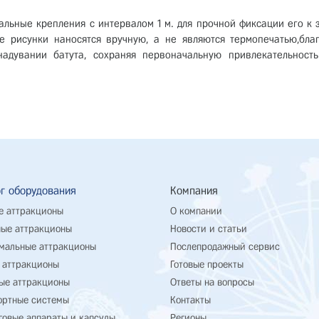
альные крепления с интервалом 1 м. для прочной фиксации его к з
 рисунки наносятся вручную, а не являются термопечатью,бла
адувании батута, сохраняя первоначальную привлекательность
г оборудования
Компания
е аттракционы
О компании
ые аттракционы
Новости и статьи
мальные аттракционы
Послепродажный сервис
 аттракционы
Готовые проекты
ые аттракционы
Ответы на вопросы
ортные системы
Контакты
говые аппараты и капсулы
Регионы